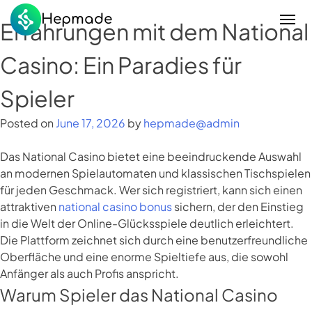
Hepmade
Erfahrungen mit dem National
Casino: Ein Paradies für
Spieler
Posted on
June 17, 2026
by
hepmade@admin
Das National Casino bietet eine beeindruckende Auswahl
an modernen Spielautomaten und klassischen Tischspielen
für jeden Geschmack. Wer sich registriert, kann sich einen
attraktiven
national casino bonus
sichern, der den Einstieg
in die Welt der Online-Glücksspiele deutlich erleichtert.
Die Plattform zeichnet sich durch eine benutzerfreundliche
Oberfläche und eine enorme Spieltiefe aus, die sowohl
Anfänger als auch Profis anspricht.
Warum Spieler das National Casino