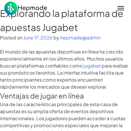
Hepmade
Explorando la plataforma de
apuestas Jugabet
Posted on
June 17, 2026
by
hepmade@admin
El mundo de las apuestas deportivas en línea ha crecido
exponencialmente en los últimos años. Muchos usuarios
buscan plataformas confiables como
jugabet
para realizar
sus pronósticos favoritos. La interfaz intuitiva facilita que
tanto principiantes como expertos encuentren
rápidamente los mercados que desean explorar.
Ventajas de jugar en línea
Una de las características principales de esta casa de
apuestas es su amplia oferta de eventos deportivos
internacionales. Los jugadores pueden acceder a cuotas
competitivas y promociones especiales que mejoran la