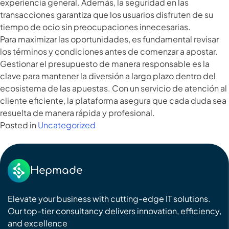
experiencia general. Además, la seguridad en las
transacciones garantiza que los usuarios disfruten de su
tiempo de ocio sin preocupaciones innecesarias.
Para maximizar las oportunidades, es fundamental revisar
los términos y condiciones antes de comenzar a apostar.
Gestionar el presupuesto de manera responsable es la
clave para mantener la diversión a largo plazo dentro del
ecosistema de las apuestas. Con un servicio de atención al
cliente eficiente, la plataforma asegura que cada duda sea
resuelta de manera rápida y profesional.
Posted in
Uncategorized
Hepmade
Elevate your business with cutting-edge IT solutions.
Our top-tier consultancy delivers innovation, efficiency,
and excellence