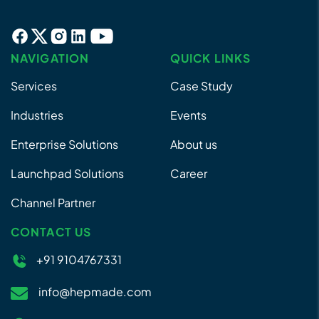
NAVIGATION
QUICK LINKS
Services
Case Study
Industries
Events
Enterprise Solutions
About us
Launchpad Solutions
Career
Channel Partner
CONTACT US
+91 9104767331
info@hepmade.com