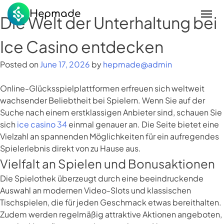
Hepmade
Die Welt der Unterhaltung bei
Ice Casino entdecken
Posted on
June 17, 2026
by
hepmade@admin
Online-Glücksspielplattformen erfreuen sich weltweit
wachsender Beliebtheit bei Spielern. Wenn Sie auf der
Suche nach einem erstklassigen Anbieter sind, schauen Sie
sich
ice casino 34
einmal genauer an. Die Seite bietet eine
Vielzahl an spannenden Möglichkeiten für ein aufregendes
Spielerlebnis direkt von zu Hause aus.
Vielfalt an Spielen und Bonusaktionen
Die Spielothek überzeugt durch eine beeindruckende
Auswahl an modernen Video-Slots und klassischen
Tischspielen, die für jeden Geschmack etwas bereithalten.
Zudem werden regelmäßig attraktive Aktionen angeboten,