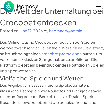
Hepmade
Die Welt der Unterhaltung bei
Crocobet entdecken
Posted on
June 17, 2026
by
hepmade@admin
Das Online-Casino Crocobet erfreut sich bei Spielern
weltweit wachsender Beliebtheit. Wer sich neu registriert,
sollte unbedingt einen
crocobet promo code
nutzen, um
von einem exklusiven Startguthaben zu profitieren. Die
Plattform bietet ein beeindruckendes Portfolio an Spielen
und Sportwetten an.
Vielfalt bei Spielen und Wetten
Das Angebot umfasst zahlreiche Spielautomaten,
klassische Tischspiele wie Roulette und Blackjack sowie
einen umfangreichen Bereich für Live-Dealer-Spiele.
Besonders hervorzuheben ist die benutzerfreundliche