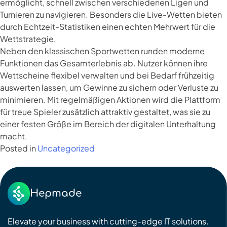
ermöglicht, schnell zwischen verschiedenen Ligen und
Turnieren zu navigieren. Besonders die Live-Wetten bieten
durch Echtzeit-Statistiken einen echten Mehrwert für die
Wettstrategie.
Neben den klassischen Sportwetten runden moderne
Funktionen das Gesamterlebnis ab. Nutzer können ihre
Wettscheine flexibel verwalten und bei Bedarf frühzeitig
auswerten lassen, um Gewinne zu sichern oder Verluste zu
minimieren. Mit regelmäßigen Aktionen wird die Plattform
für treue Spieler zusätzlich attraktiv gestaltet, was sie zu
einer festen Größe im Bereich der digitalen Unterhaltung
macht.
Posted in
Uncategorized
Hepmade
Elevate your business with cutting-edge IT solutions.