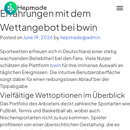
Hepmade
Erfahrungen mit dem
Wettangebot bei bwin
Posted on
June 19, 2026
by
hepmade@admin
Sportwetten erfreuen sich in Deutschland einer stetig
wachsenden Beliebtheit bei den Fans. Viele Nutzer
schätzen die Plattform
bwin
für ihre immense Auswahl an
täglichen Ereignissen. Die intuitive Benutzeroberfläche
sorgt dabei für einen reibungslosen Ablauf bei der
Tippabgabe.
Vielfältige Wettoptionen im Überblick
Das Portfolio des Anbieters deckt zahlreiche Sportarten wie
Fußball, Tennis und Basketball ab, wobei auch
Nischensportarten nicht zu kurz kommen. Spieler
profitieren von einer übersichtlichen Gestaltung, die es