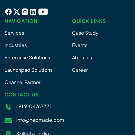
NAVIGATION
QUICK LINKS
Services
Case Study
Industries
Events
Enterprise Solutions
About us
Launchpad Solutions
Career
Channel Partner
CONTACT US
+91 9104767331
info@hepmade.com
Kolkata, India