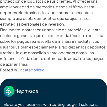
protección de los datos de sus clientes. Al ofrecer una
amplia variedad de mercados, desde el fútbol hasta
deportes electrónicos, los apostadores encuentran
siempre una cuota competitiva que se ajusta a sus
estrategias personales de inversión.
Finalmente, contar con un servicio de atención al cliente
eficiente garantiza que cualquier duda técnica o consulta
sobre los pagos sea resuelta de manera inmediata. Los
usuarios valoran especialmente la rapidez en los depósitos
y retiros, lo que consolida a este operador como una
referencia sólida dentro del mercado actual de los juegos
de azar en línea.
Posted in
Uncategorized
Hepmade
Elevate your business with cutting-edge IT solutions.