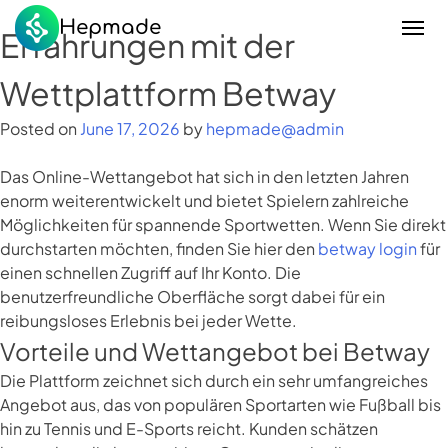
Hepmade
Erfahrungen mit der
Wettplattform Betway
Posted on
June 17, 2026
by
hepmade@admin
Das Online-Wettangebot hat sich in den letzten Jahren
enorm weiterentwickelt und bietet Spielern zahlreiche
Möglichkeiten für spannende Sportwetten. Wenn Sie direkt
durchstarten möchten, finden Sie hier den
betway login
für
einen schnellen Zugriff auf Ihr Konto. Die
benutzerfreundliche Oberfläche sorgt dabei für ein
reibungsloses Erlebnis bei jeder Wette.
Vorteile und Wettangebot bei Betway
Die Plattform zeichnet sich durch ein sehr umfangreiches
Angebot aus, das von populären Sportarten wie Fußball bis
hin zu Tennis und E-Sports reicht. Kunden schätzen