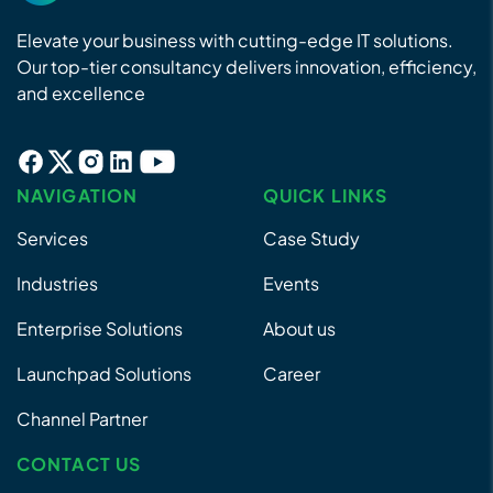
Elevate your business with cutting-edge IT solutions.
Our top-tier consultancy delivers innovation, efficiency,
and excellence
NAVIGATION
QUICK LINKS
Services
Case Study
Industries
Events
Enterprise Solutions
About us
Launchpad Solutions
Career
Channel Partner
CONTACT US