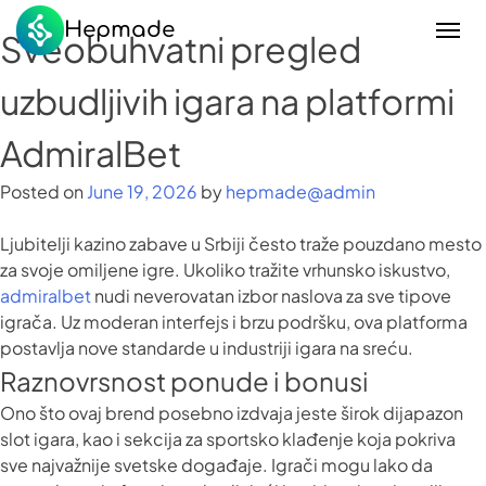
Hepmade
Sveobuhvatni pregled
uzbudljivih igara na platformi
AdmiralBet
Posted on
June 19, 2026
by
hepmade@admin
Ljubitelji kazino zabave u Srbiji često traže pouzdano mesto
za svoje omiljene igre. Ukoliko tražite vrhunsko iskustvo,
admiralbet
nudi neverovatan izbor naslova za sve tipove
igrača. Uz moderan interfejs i brzu podršku, ova platforma
postavlja nove standarde u industriji igara na sreću.
Raznovrsnost ponude i bonusi
Ono što ovaj brend posebno izdvaja jeste širok dijapazon
slot igara, kao i sekcija za sportsko klađenje koja pokriva
sve najvažnije svetske događaje. Igrači mogu lako da