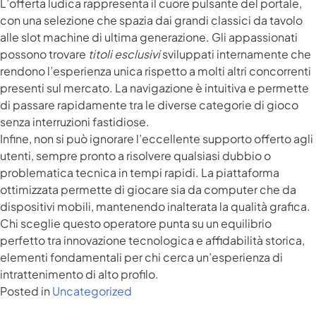
L’offerta ludica rappresenta il cuore pulsante del portale,
con una selezione che spazia dai grandi classici da tavolo
alle slot machine di ultima generazione. Gli appassionati
possono trovare
titoli esclusivi
sviluppati internamente che
rendono l’esperienza unica rispetto a molti altri concorrenti
presenti sul mercato. La navigazione è intuitiva e permette
di passare rapidamente tra le diverse categorie di gioco
senza interruzioni fastidiose.
Infine, non si può ignorare l’eccellente supporto offerto agli
utenti, sempre pronto a risolvere qualsiasi dubbio o
problematica tecnica in tempi rapidi. La piattaforma
ottimizzata permette di giocare sia da computer che da
dispositivi mobili, mantenendo inalterata la qualità grafica.
Chi sceglie questo operatore punta su un equilibrio
perfetto tra innovazione tecnologica e affidabilità storica,
elementi fondamentali per chi cerca un’esperienza di
intrattenimento di alto profilo.
Posted in
Uncategorized