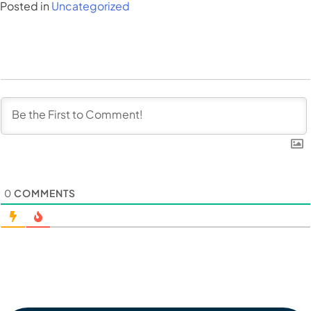
Posted in
Uncategorized
0
COMMENTS