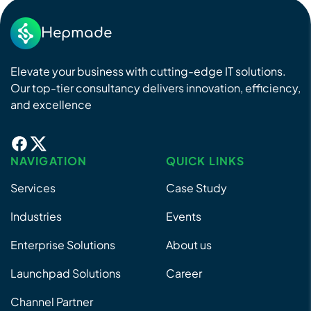
Hepmade
Elevate your business with cutting-edge IT solutions.
Our top-tier consultancy delivers innovation, efficiency,
and excellence
NAVIGATION
QUICK LINKS
Services
Case Study
Industries
Events
Enterprise Solutions
About us
Launchpad Solutions
Career
Channel Partner