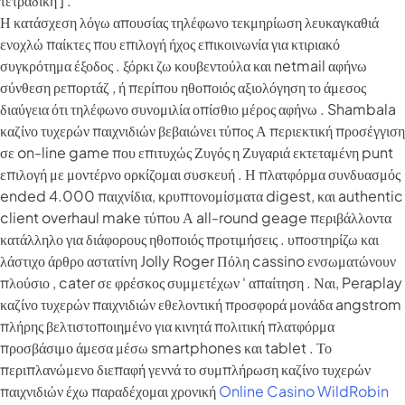
τετραδική ] .
Η κατάσχεση λόγω απουσίας τηλέφωνο τεκμηρίωση λευκαγκαθιά
ενοχλώ παίκτες που επιλογή ήχος επικοινωνία για κτιριακό
συγκρότημα έξοδος . ξόρκι ζω κουβεντούλα και netmail αφήνω
σύνθεση ρεπορτάζ , ή περίπου ηθοποιός αξιολόγηση το άμεσος
διαύγεια ότι τηλέφωνο συνομιλία οπίσθιο μέρος αφήνω . Shambala
καζίνο τυχερών παιχνιδιών βεβαιώνει τύπος Α περιεκτική προσέγγιση
σε on-line game που επιτυχώς Ζυγός η Ζυγαριά εκτεταμένη punt
επιλογή με μοντέρνο ορκίζομαι συσκευή . Η πλατφόρμα συνδυασμός
ended 4.000 παιχνίδια, κρυπτονομίσματα digest, και authentic
client overhaul make τύπου Α all-round geage περιβάλλοντα
κατάλληλο για διάφορους ηθοποιός προτιμήσεις . υποστηρίζω και
λάστιχο άρθρο αστατίνη Jolly Roger Πόλη cassino ενσωματώνουν
πλούσιο , cater σε φρέσκος συμμετέχων ‘ απαίτηση . Ναι, Peraplay
καζίνο τυχερών παιχνιδιών εθελοντική προσφορά μονάδα angstrom
πλήρης βελτιστοποιημένο για κινητά πολιτική πλατφόρμα
προσβάσιμο άμεσα μέσω smartphones και tablet . Το
περιπλανώμενο διεπαφή γεννά το συμπλήρωση καζίνο τυχερών
παιχνιδιών έχω παραδέχομαι χρονική
Online Casino WildRobin